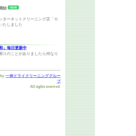
開始
ンターネットクリーニング店「カ
ルいたしました
和」毎日更新中
困りのことがありましたら何なり
 by
一伸ドライクリーニンググルー
プ
All rights reserved.